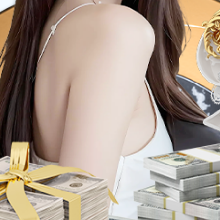
过技术力量让xingkong（