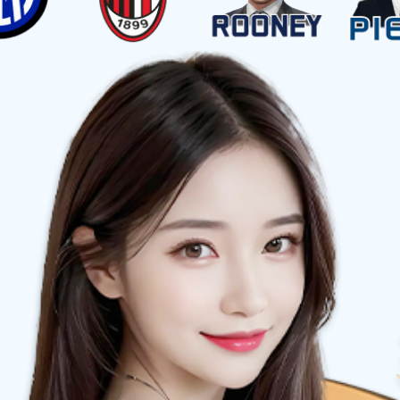
关于xingkong（中国）官方网
）官方网站是专注于体育赛事直播与互动体验的创新平台，致力于为全球
化的观赛服务体验，覆盖多语种、多终端、多场景。
创立初心与品牌愿
自创立之初，xingkong（
赛事直播、数据分析与观赛互动