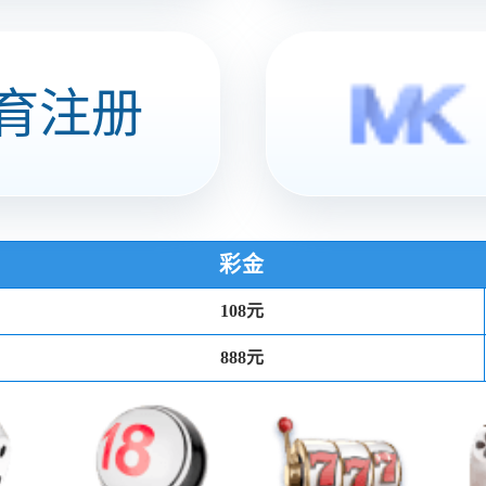
统，支持 PC、APP、移动 H5，无论你在何处，赛事内容触手可