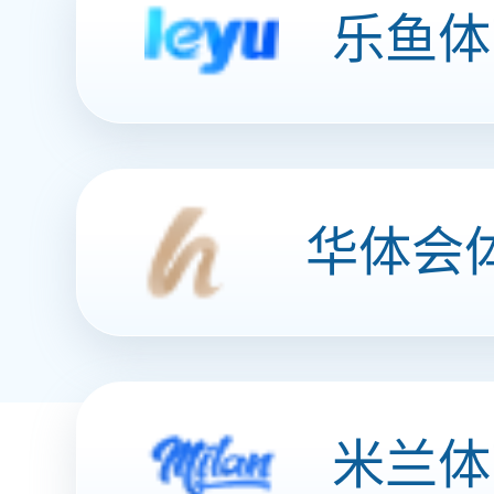
提供详尽的赛事动态、球员数据、进球时间轴与
节。
战术分析频道
由专业编辑团队策划战术复盘、阵容解构与关键