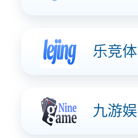
用户社区与弹幕互动
构建赛事评论区与实时弹幕系统，让用户可边看