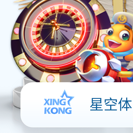
平台构建了一套高可用的全终端直播服务架构，集成智能
核心技术，确保不同区域用户都能流畅体验体育赛事。 同时，
提供全天候客服支持与数据同步，致力于打造值得信赖的