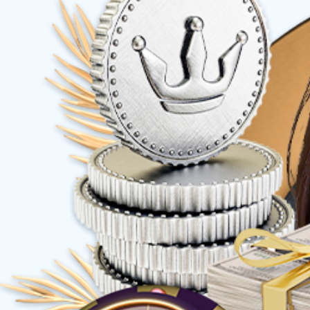
平台技术与服务能力