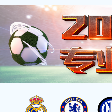
xingkong（中国）
欢迎访问
xingkong（中国）官方网站
用
，每日同步更新千