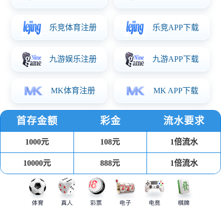
本地化语言与支付
支持多语言切换与主流本地结算方式，平台覆盖
英语、中文、马来语等界面选项，满足不同地区
用户需求，使用更便捷。
用户真实心声
来自全国各地的真实反馈，见证我们服务的每一步进步。
“完全出乎意料的好”
“设计感和操作都很