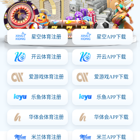
网络，保障在不同网络环境下依旧稳定可用。
安全是基础保障。我们引入多重加密机制、AI 风控体
系与实时监测模块，自动识别潜在异常操作，保护用
户数据与平台系统稳定。 所有信息传输均通过银行级
加密协议处理，确保每一次使用都安全可靠。
在服务方面，xingkong（中国）官方网站 设有 24 小
时客服中心，提供多语言即时响应。 同时平台构建智
能化数据处理系统，实现快速响应与高效反馈，让用
户在赛事期间享受流畅操作体验。
全终端兼容接入
不论是手机、平板还是电脑，xingkong（中
国）官方网站 可自动适配设备，实现多端同步使
用，无需额外安装，即开即用。