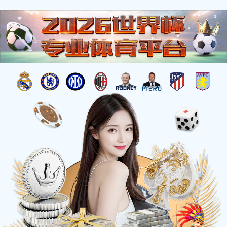
注册入口
xingkong（中国）官方网站，
值得信赖的数字体育平台
自创立以来，平台始终坚持“以技术驱动体验、以数据构建价
值”为核心理念，专注打造一个安全、高效、智能的体育赛事
服务生态系统。 十余年深耕亚洲市场，我们的服务网络覆盖
多个国家与地区，赢得了数百万用户的信赖与支持。
作为领先的
xingkong（中国）官方网站
平台，我们
融合全球架构与赛事数据接口，构建覆盖体育赛事、
数据推送、互动分析的多元服务体系。 平台支持
PC、H5、APP 多端接入，并配备防劫持机制与加速