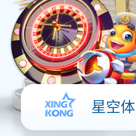
的精准长传；而他的低位单打则像一台精
进攻体系中，他既是终结点又是发起点，每
“让队友变得更好”的特质，让他的场均三
得分王恩比德：现代中
恩比德则以场均34.7分蝉联得分王，其中
与奥尼尔的冲击力，面对换防后卫时能轻松
赛。与约基奇“以柔克刚”的场均三双不同
利斯之剑。
胜负手：团队体系 vs 
数据之外，两位巨星对球队战绩的影响截然
朗、波特等角色球员。而恩比德的得分王虽
异：约基奇的全面性可以无缝嵌入任何体系
值）与恩比德的27.1几乎持平，但前者的