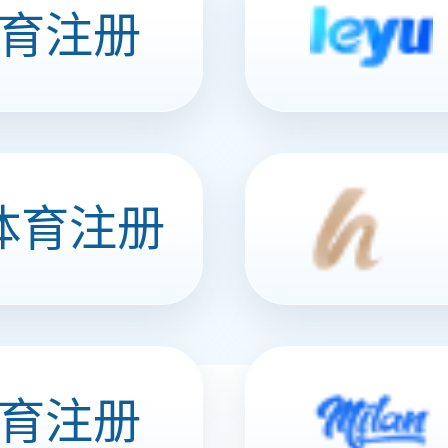
病隐患，鹈鹕
威廉姆森的体重问题再次成为联...
守效率联盟
，但一个致命隐患始终如影随形—...
选马雷斯卡面
不定的赛季后，正式宣布毛里西奥...
理教练入驻，美
三次闯入大满贯决赛却始终与冠军...