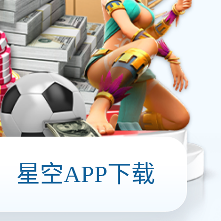
，约基奇的场均三双并非刻意刷数据：掘金
进攻效率高达121.8，联盟第一。这种
员。他的“梦幻脚步”结合了奥拉朱旺的柔韧
的高负荷出场——本赛季他已缺席12场比
盖和脚踝成为悬在76人战绩上方的达摩克
战绩，即使穆雷缺阵，他也能用传球激活布
骤降至44%。这种反差揭示了一个核心差
据看，约基奇26.8的PER值（球员效率
双对团队价值的最直观体现。